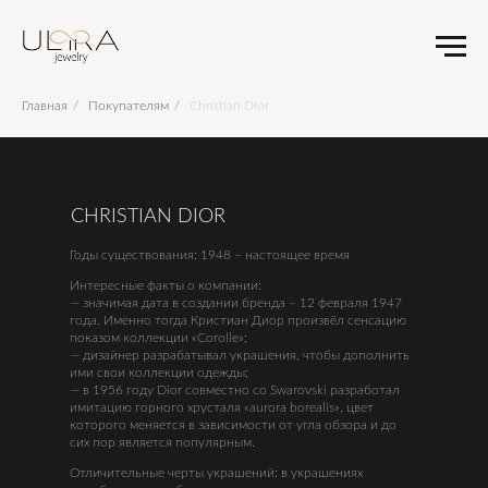
Главная
/
Покупателям
/
Christian Dior
CHRISTIAN DIOR
Годы существования: 1948 – настоящее время
Интересные факты о компании:
— значимая дата в создании бренда – 12 февраля 1947
года. Именно тогда Кристиан Диор произвёл сенсацию
показом коллекции «Corolle»;
— дизайнер разрабатывал украшения, чтобы дополнить
ими свои коллекции одежды;
— в 1956 году Dior совместно со Swarovski разработал
имитацию горного хрусталя «aurora borealis», цвет
которого меняется в зависимости от угла обзора и до
сих пор является популярным.
Отличительные черты украшений: в украшениях