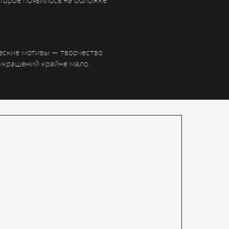
ческие мотивы — творчество
 украшений крайне мало.