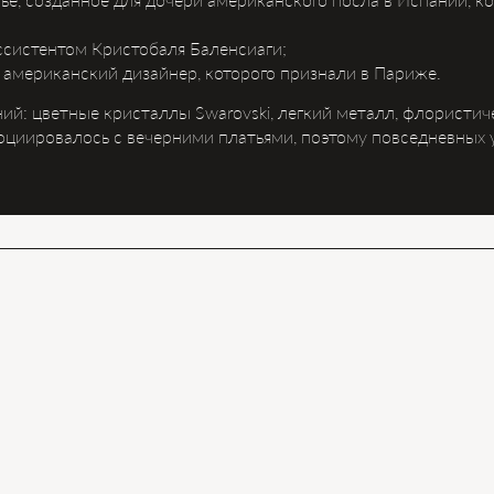
ссистентом Кристобаля Баленсиаги;
 американский дизайнер, которого признали в Париже.
й: цветные кристаллы Swarovski, легкий металл, флористи
социировалось с вечерними платьями, поэтому повседневных