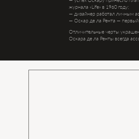
журнала «Life» в 1960 году;
— дизайнер работал личным а
— Оскар де ла Рента — первый
Отличительные черты украшени
Оскара де ла Ренты всегда ас