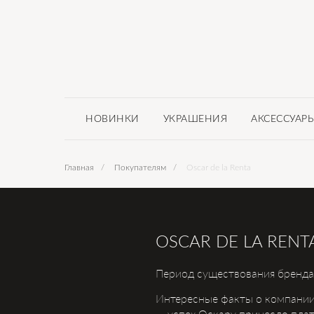
НОВИНКИ
УКРАШЕНИЯ
АКСЕССУАР
Главная
/
Покупателям
/
Oscar de la Renta
OSCAR DE LA RENT
Период существования бренда:
Интересные факты о компании
— успех Оскару принесло плат