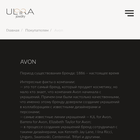
Главная
/
Покупателям
/
Avon
AVON
Период существования бренда: 1886 – настоящее время
Интересные факты о компании:
— это тот самый бренд, который продает косметику, но
мало кто знает, что компания Avon начинала с
украшений. Причем они были настолько качественными,
что именно этому бренду доверяли создание украшений
в коллаборациях с известными дизайнерами и
персонами;
— самые известные линии украшений — KJL for Avon,
Barrera for Avon, Elizabeth Taylor for Avon;
— в процессе создания украшений бренд сотрудничал с
такими дизайнерами, как Kenneth Jay Lane, Nina Ricci,
Ungaro, Swarovski, Centennial, Trifari и другими.