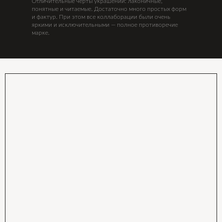
Отличительные черты украшений: лаконичные,
понятные и читаемые. Достаточно много простых форм
и фактур. При этом все коллаборации были очень
яркими и исключительными — полное противоречие
марке.