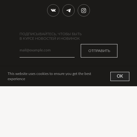
ПОДПИСЫВАЙТЕСЬ, ЧТОБЫ БЫТЬ
В КУРСЕ НОВОСТЕЙ И НОВИНОК
ОТПРАВИТЬ
This website uses cookies to ensure you get the best
OK
УКРАШЕНИЯ
ИНФО
experience
Новинки
Наша история
Все украшения
Сертификаты
Аксессуары
Оплата
Дизайнеры
Доставка из Москвы
Подарки
Доставка из США
В наличии в США
Обмен и возврат