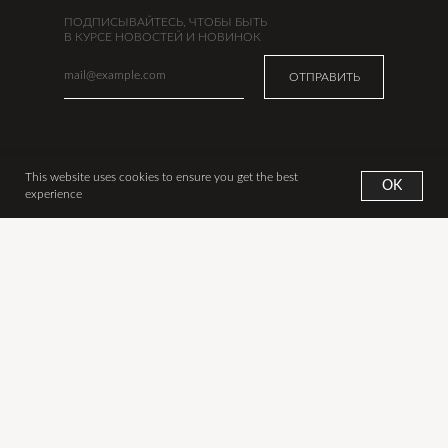
ПОДПИСЫВАЙТЕСЬ, ЧТОБЫ БЫТЬ
В КУРСЕ НОВОСТЕЙ И НОВИНОК
ОТПРАВИТЬ
УКРАШЕНИЯ
ИНФО
This website uses cookies to ensure you get the best
OK
experience
Новинки
Наша история
Все украшения
Сертификаты
Аксессуары
Оплата
Дизайнеры
Доставка из Москвы
Подарки
Доставка из США
В наличии в США
Обмен и возврат
Уход за изделиями
Контакты