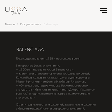
Главная
/
Покупателям
/
Balenciaga
BALENCIAGA
Годы существования: 1918 – настоящее время
Интересные факты о компании:
— 1950-е гг. называют «эрой Баленсиага»;
— клиентами становились члены королевских семей.
Кристобаль создавал на заказ туалеты для королевы
Марии Кристины и инфанты Изабеллы Альфонсы;
— «Он имел репутацию кутюрье бескомпромиссных
стандартов и был назван Кристианом Диором "хозяином
всех нас" и "единственным кутюрье в прямом смысле
этого слова"»
Отличительные черты украшений: эффектные украшения
с безумными дизайнами и совершенством линий.