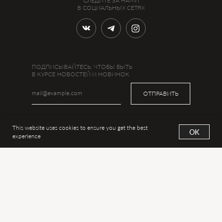
СЛЕДИТЕ ЗА НАМИ
В СОЦИАЛЬНЫХ СЕТЯХ
ПОДПИСЫВАЙТЕСЬ, ЧТОБЫ БЫТЬ
В КУРСЕ НОВОСТЕЙ И НОВИНОК
ОТПРАВИТЬ
This website uses cookies to ensure you get the best
OK
experience
УКРАШЕНИЯ
ИНФО
Новинки
Наша история
Все украшения
Сертификаты
Аксессуары
Оплата
Дизайнеры
Доставка из Москвы
Подарки
Доставка из США