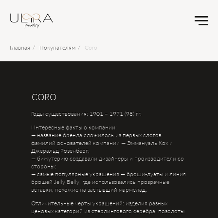
Главная
/
Покупателям
/
Coro
CORO
Годы существования: 1901 – 1971 (98) гг.
Интересные факты о компании:
— название бренда сложилось из первых слогов
фамилий основателей компании — Эммануэль Кох и
Джеральд Розенберг;
— бижутерию создавали дизайнеры и производители со
стороны;
— самые популярные украшения — броши-дуэты и линия
брошей Jelly Belly, где использовались прозрачные
вставки, похожие на застывший мармелад.
Отличительные черты украшений: изделия разных
ценовых категорий из стерлингового серебра, позолоты