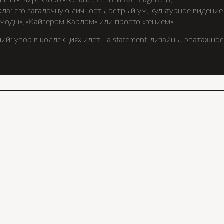
ным директором Chanel, Fendi и Karl Lagerfeld;
а: его загадочную личность, острый ум, культурное видение
моды», «Кайзером Карлом» или просто «гением».
й: упор в коллекциях идет на statement-дизайны, эпатажно