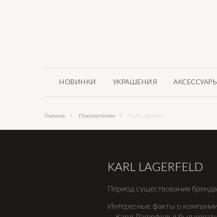
НОВИНКИ
УКРАШЕНИЯ
АКСЕССУАР
Главная
/
Покупателям
/
Karl Lagerfeld
KARL LAGERFELD
Период существования бренда:
Интересные факты о компании