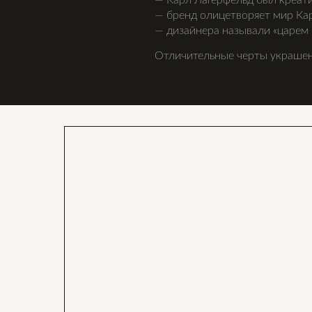
— Карл Лагерфельд был креатив
— бренд олицетворяет мир Карл
— дизайнера называли «царем 
Отличительные черты украшени