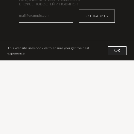
В КУРСЕ НОВОСТЕЙ И НОВИНОК
ОТПРАВИТЬ
УКРАШЕНИЯ
ИНФО
This website uses cookies to ensure you get the best
OK
Новинки
Наша история
experience
Все украшения
Сертификаты
Аксессуары
Оплата
Дизайнеры
Доставка из Москвы
Подарки
Доставка из США
В наличии в США
Обмен и возврат
Уход за изделиями
Контакты
Публикации