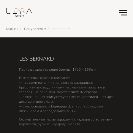
Главная
/
Покупателям
/
Les Bernard
LES BERNARD
Период существования бренда: 1963 – 1996 гг.
Интересные факты о компании:
— первыми начали использовать фальшивые
бриллианты с подлинными марказитами, золотые и
серебряные покрытия вместе с чистым серебра;
— в украшениях присутствует смешение стилей — от арт-
деко до египетского;
— отец основателя Бернарда Шапиро Гарольд был
дизайнером и совладельцем VOGUE.
Отличительные черты украшений: изделия со вставками
марказита, рубина, изумруда, иолита.