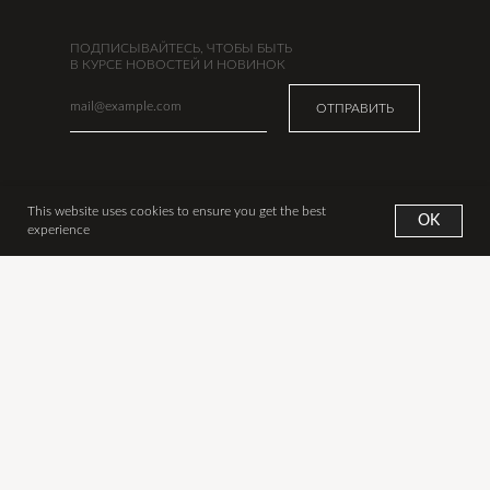
ПОДПИСЫВАЙТЕСЬ, ЧТОБЫ БЫТЬ
В КУРСЕ НОВОСТЕЙ И НОВИНОК
ОТПРАВИТЬ
УКРАШЕНИЯ
ИНФО
This website uses cookies to ensure you get the best
OK
experience
Новинки
Наша история
Все украшения
Сертификаты
Аксессуары
Оплата
Дизайнеры
Доставка из Москвы
Подарки
Доставка из США
В наличии в США
Обмен и возврат
Уход за изделиями
Контакты