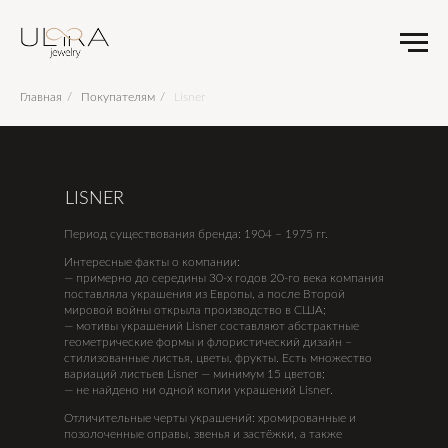
Главная
/
Покупателям
/
Lisner
LISNER
Период существования бренда: 1904 – 1975 гг.
Интересные факты о компании:
— примерно до середины 30-х годов 20-го века компания
поставляла украшения из Европы, а после Второй
мировой войны открыла производство в США;
— мотивы украшений Lisner составляют абстрактные
геометрические формы и флористический дизайн –
стилизованные листья, цветы, фрукты. Есть множество
вариаций листьев Lisner — минимум 15 цветов;
— не найдено ни одной копии украшений Lisner.
Отличительные черты украшений: хромированные и
позолоченные оправы, звенья и застёжки, а также