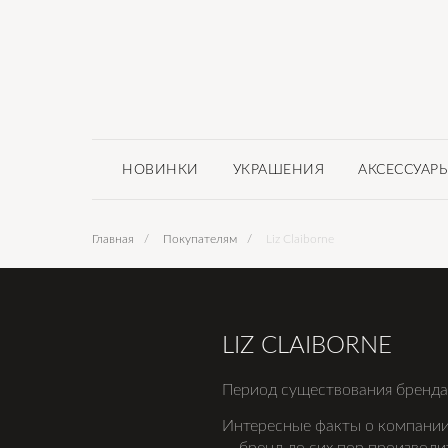
НОВИНКИ
УКРАШЕНИЯ
АКСЕССУАР
Главная
/
Покупателям
/
Liz Claiborne
LIZ CLAIBORNE
Период существования бренда:
Интересные факты о компании