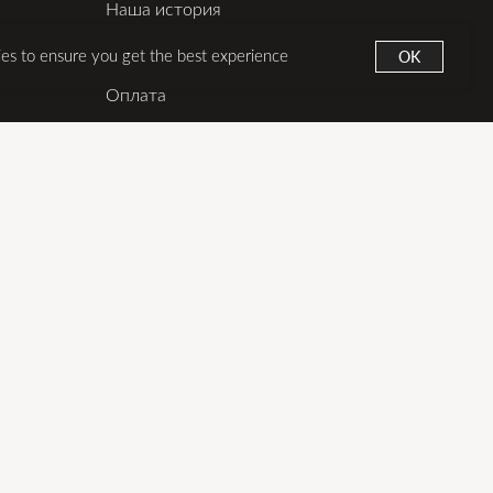
Наша история
Сертификаты
OK
ies to ensure you get the best experience
Оплата
Доставка из Москвы
Доставка из США
Обмен и возврат
Уход за изделиями
Контакты
Публикации
Согласие на обработку персональных
данных