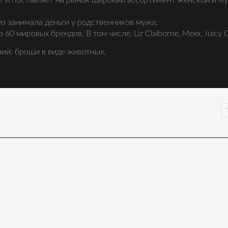
т и поставляет на рынок широкий ассортимент женской и м
з занимала деньги у родственников мужа;
0 мировых брендов. В том числе, Liz Claiborne, Mexx, Juicy C
ий: броши в виде животных.