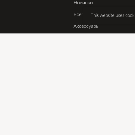
Новинки
Все украшения
This website uses cook
Аксессуары
Дизайнеры
Подарки
В наличии в США
ТЬ
Публичная оферта
Политика обработки персональных
данных