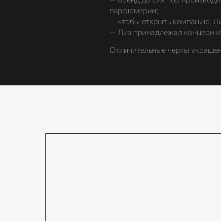
— бренд до сих пор производи
парфюмерии;
— чтобы открыть компанию, Ли
— Лиз принадлежал концерн из 6
Отличительные черты украшен