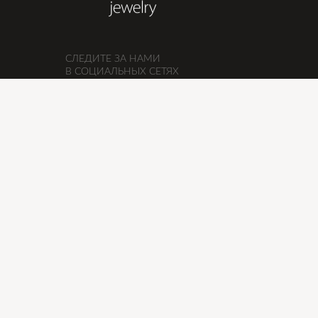
СЛЕДИТЕ ЗА НАМИ
В СОЦИАЛЬНЫХ СЕТЯХ
ПОДПИСЫВАЙТЕСЬ, ЧТОБЫ БЫТЬ
В КУРСЕ НОВОСТЕЙ И НОВИНОК
ОТПРАВИ
ULTRA jewelry © 2023. Все права защищены.