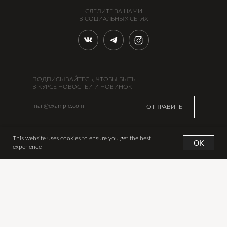
СЛЕДИТЕ ЗА НАМИ
В СОЦИАЛЬНЫХ СЕТЯХ
ПОДПИСЫВАЙТЕСЬ, ЧТОБЫ БЫТЬ
В КУРСЕ НОВОСТЕЙ И НОВИНОК
ОТПРАВИТЬ
This website uses cookies to ensure you get the best
OK
experience
УКРАШЕНИЯ
ИНФО
Новинки
Наша история
Все украшения
Сертификаты
Аксессуары
Оплата
Дизайнеры
Доставка из Москвы