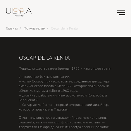
Главная
/
Покупателям
/
Oscar de la Renta
OSCAR DE LA RENTA
Период существования бренда: 1965 – настоящее время
Интересные факты о компании:
— успех Оскару принесло платье, созданное для дочери
американского посла в Испании, которое появилось на
обложке журнала «Life» в 1960 году;
— дизайнер работал личным ассистентом Кристобаля
Баленсиаги;
— Оскар де ла Рента — первый американский дизайнер,
которого признали в Париже.
Отличительные черты украшений: цветные кристаллы
Swarovski, легкий металл, флористические мотивы —
творчество Оскара де ла Ренты всегда ассоциировалось